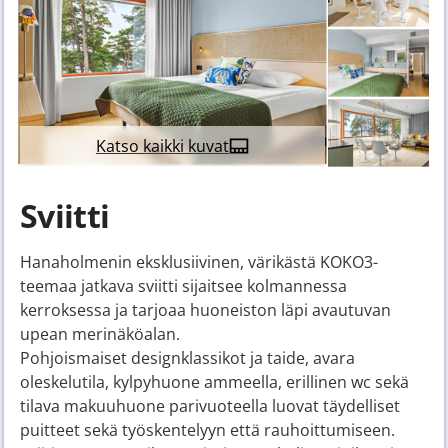
Katso kaikki kuvat
Sviitti
Hanaholmenin eksklusiivinen, värikästä KOKO3-
teemaa jatkava sviitti sijaitsee kolmannessa
kerroksessa ja tarjoaa huoneiston läpi avautuvan
upean merinäköalan.
Pohjoismaiset designklassikot ja taide, avara
oleskelutila, kylpyhuone ammeella, erillinen wc sekä
tilava makuuhuone parivuoteella luovat täydelliset
puitteet sekä työskentelyyn että rauhoittumiseen.