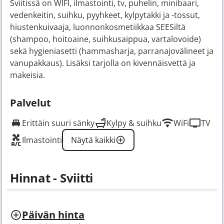
Sviitissä on WIFI, ilmastointi, tv, puhelin, minibaari,
vedenkeitin, suihku, pyyhkeet, kylpytakki ja -tossut,
hiustenkuivaaja, luonnonkosmetiikkaa SEESiltä
(shampoo, hoitoaine, suihkusaippua, vartalovoide)
sekä hygieniasetti (hammasharja, parranajovälineet ja
vanupakkaus). Lisäksi tarjolla on kivennäisvettä ja
makeisia.
Palvelut
Erittäin suuri sänky
Kylpy & suihku
WiFi
TV
Ilmastointi
Näytä kaikki
Hinnat - Sviitti
Päivän hinta