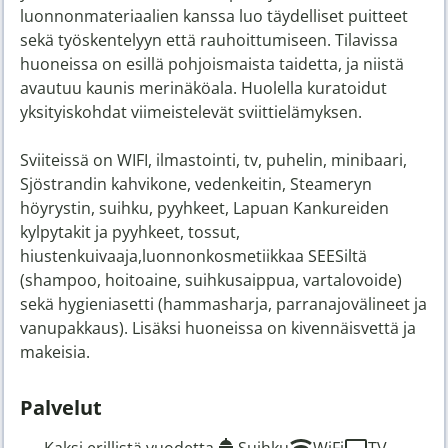
luonnonmateriaalien kanssa luo täydelliset puitteet
sekä työskentelyyn että rauhoittumiseen. Tilavissa
huoneissa on esillä pohjoismaista taidetta, ja niistä
avautuu kaunis merinäköala. Huolella kuratoidut
yksityiskohdat viimeistelevät sviittielämyksen.
Sviiteissä on WIFI, ilmastointi, tv, puhelin, minibaari,
Sjöstrandin kahvikone, vedenkeitin, Steameryn
höyrystin, suihku, pyyhkeet, Lapuan Kankureiden
kylpytakit ja pyyhkeet, tossut,
hiustenkuivaaja,luonnonkosmetiikkaa SEESiltä
(shampoo, hoitoaine, suihkusaippua, vartalovoide)
sekä hygieniasetti (hammasharja, parranajovälineet ja
vanupakkaus). Lisäksi huoneissa on kivennäisvettä ja
makeisia.
Palvelut