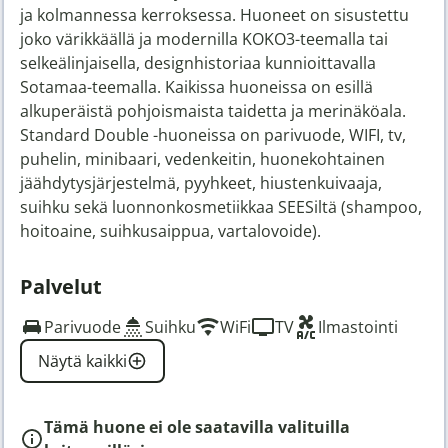
ja kolmannessa kerroksessa. Huoneet on sisustettu
joko värikkäällä ja modernilla KOKO3-teemalla tai
selkeälinjaisella, designhistoriaa kunnioittavalla
Sotamaa-teemalla. Kaikissa huoneissa on esillä
alkuperäistä pohjoismaista taidetta ja merinäköala.
Standard Double -huoneissa on parivuode, WIFI, tv,
puhelin, minibaari, vedenkeitin, huonekohtainen
jäähdytysjärjestelmä, pyyhkeet, hiustenkuivaaja,
suihku sekä luonnonkosmetiikkaa SEESiltä (shampoo,
hoitoaine, suihkusaippua, vartalovoide).
Palvelut
Parivuode
Suihku
WiFi
TV
Ilmastointi
Näytä kaikki
Tämä huone ei ole saatavilla valituilla