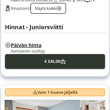
Kaksi erillistä vuodetta
Suihku
WiFi
TV
Ilmastointi
Näytä kaikki
Hinnat - Juniorsviitti
Päivän hinta
Aamiainen sisältyy
€ 336,00
Vain 1 huone jäljellä