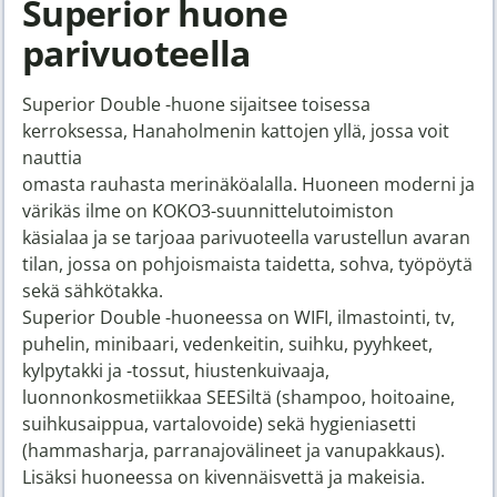
Superior huone
parivuoteella
Superior Double -huone sijaitsee toisessa
kerroksessa, Hanaholmenin kattojen yllä, jossa voit
nauttia
omasta rauhasta merinäköalalla. Huoneen moderni ja
värikäs ilme on KOKO3-suunnittelutoimiston
käsialaa ja se tarjoaa parivuoteella varustellun avaran
tilan, jossa on pohjoismaista taidetta, sohva, työpöytä
sekä sähkötakka.
Superior Double -huoneessa on WIFI, ilmastointi, tv,
puhelin, minibaari, vedenkeitin, suihku, pyyhkeet,
kylpytakki ja -tossut, hiustenkuivaaja,
luonnonkosmetiikkaa SEESiltä (shampoo, hoitoaine,
suihkusaippua, vartalovoide) sekä hygieniasetti
(hammasharja, parranajovälineet ja vanupakkaus).
Lisäksi huoneessa on kivennäisvettä ja makeisia.