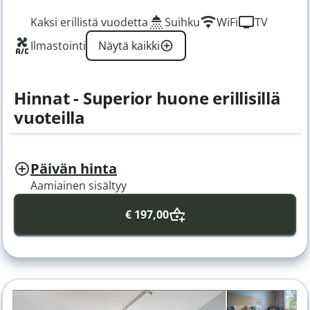
Kaksi erillistä vuodetta
Suihku
WiFi
TV
Ilmastointi
Näytä kaikki
Hinnat - Superior huone erillisillä
vuoteilla
Päivän hinta
Aamiainen sisältyy
€ 197,00