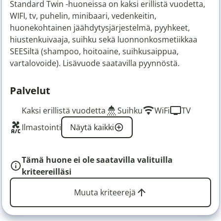
Standard Twin -huoneissa on kaksi erillistä vuodetta,
WIFI, tv, puhelin, minibaari, vedenkeitin,
huonekohtainen jäähdytysjärjestelmä, pyyhkeet,
hiustenkuivaaja, suihku sekä luonnonkosmetiikkaa
SEESiltä (shampoo, hoitoaine, suihkusaippua,
vartalovoide). Lisävuode saatavilla pyynnöstä.
Palvelut
Kaksi erillistä vuodetta
Suihku
WiFi
TV
Ilmastointi
Näytä kaikki
Tämä huone ei ole saatavilla valituilla
kriteereilläsi
Muuta kriteerejä