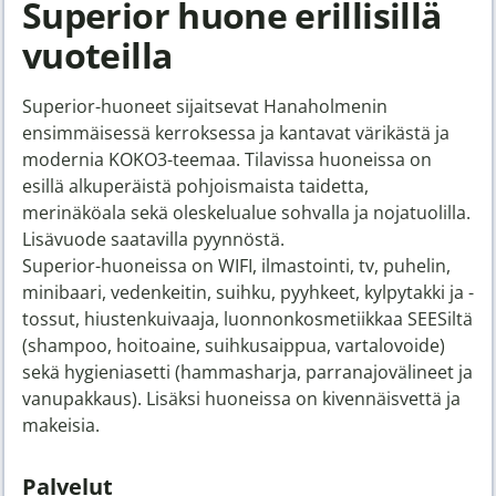
Superior huone erillisillä
vuoteilla
Superior-huoneet sijaitsevat Hanaholmenin
ensimmäisessä kerroksessa ja kantavat värikästä ja
modernia KOKO3-teemaa. Tilavissa huoneissa on
esillä alkuperäistä pohjoismaista taidetta,
merinäköala sekä oleskelualue sohvalla ja nojatuolilla.
Lisävuode saatavilla pyynnöstä.
Superior-huoneissa on WIFI, ilmastointi, tv, puhelin,
minibaari, vedenkeitin, suihku, pyyhkeet, kylpytakki ja -
tossut, hiustenkuivaaja, luonnonkosmetiikkaa SEESiltä
(shampoo, hoitoaine, suihkusaippua, vartalovoide)
sekä hygieniasetti (hammasharja, parranajovälineet ja
vanupakkaus). Lisäksi huoneissa on kivennäisvettä ja
makeisia.
Palvelut