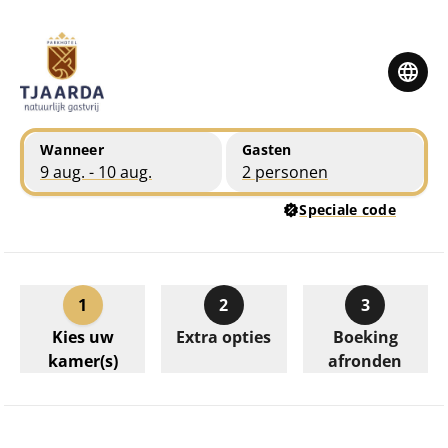
Ga naar hoofdinhoud
Ga naar boekingsoverzicht
Wanneer
Gasten
9 aug. - 10 aug.
2 personen
Speciale code
1
2
3
Kies uw
Extra opties
Boeking
kamer(s)
afronden