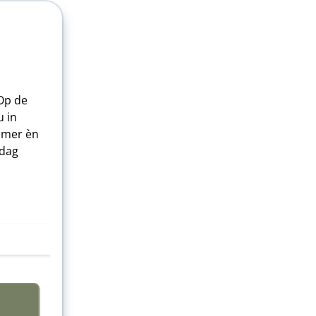
 Op de
 in
amer èn
 dag