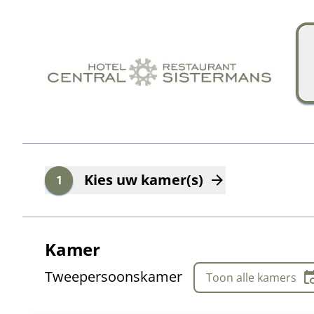
Ga naar hoofdinhoud
Ga naar boekingsoverzicht
Kies uw kamer(s)
1
Kamer
Tweepersoonskamer
Toon alle kamers